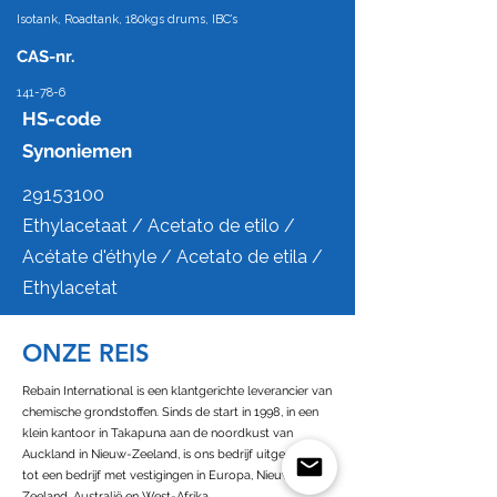
Isotank, Roadtank, 180kgs drums, IBC’s
CAS-nr.
141-78-6
HS-code
Synoniemen
29153100
Ethylacetaat / Acetato de etilo /
Acétate d'éthyle / Acetato de etila /
Ethylacetat
ONZE REIS
Rebain International is een klantgerichte leverancier van
chemische grondstoffen. Sinds de start in 1998, in een
klein kantoor in Takapuna aan de noordkust van
Auckland in Nieuw-Zeeland, is ons bedrijf uitgegroeid
tot een bedrijf met vestigingen in Europa, Nieuw-
Zeeland, Australië en West-Afrika.