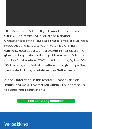
Ethyl Acetate (ETAC), or Ethyl Ethanoate, has the formula
C4H8O2. The compound is liquid and biological.
Characteristics of the liquid are that it is free of color, has a
sweet odor, and barely solves in water. ETAC is most
commonly used as a diluent or solvent in manufacturing
glues, coatings, paint, and nail polish removers. Rebain NL
supplies Ethyl acetate (ETAC) in 180kgs drums, 850kgs IBCs,
21MT isotank, and 24-28MT roadtank through Europe. We
have a stock of Ethyl acetate in The Netherlands.
Are you interested in this product? Please submit an
inquiry, and we will contact you within 24 business hours
to discuss your requirements.
Een aanvraag indienen
Verpakking