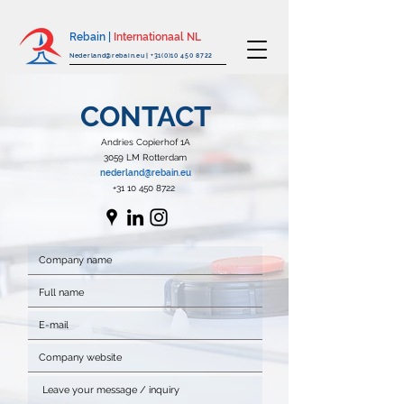
Rebain |
Internationaal NL
Nederland@rebain.eu
|
+31(0)10 450 8722
CONTACT
Andries Copierhof 1A
3059 LM Rotterdam
nederland@rebain.eu
+31 10 450 8722