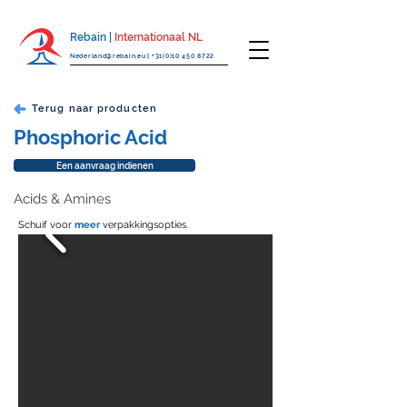
Rebain |
Internationaal NL
Nederland@rebain.eu
|
+31(0)10 450 8722
Terug naar producten
Phosphoric Acid
Een aanvraag indienen
Acids & Amines
Schuif voor
meer
verpakkingsopties.