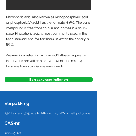
Phosphoric acid, also known as orthophosphoric acid
or phosphoric(V) acid, has the formula H3PO. The pure
compound is free from colour and comes in a solid-
state. Phosphoric acid is most commonly used in the
food industry and for fertilisers. In water, the density is
85 %.
Are you interested in this product? Please request an
inquiry, and we will contact you within the next 24
business hours to discuss your needs.
Een aanvraag indienen
Verpakking
250 kgs and 325 kgs HDPE drums, IBC’s, small polycans
CAS-nr.
7664-38-2