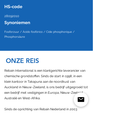
HS-code
28092010
Synoniemen
Fosforzuur / Ácido fosfórico / Cide phosphorique /
Phosphorsäure
ONZE REIS
Rebain International is een klantgerichte leverancier van
chemische grondstoffen. Sinds de start in 1998, in een
klein kantoor in Takapuna aan de noordkust van
Auckland in Nieuw-Zeeland, is ons bedrijf uitgegroeid tot
een bedrijf met vestigingen in Europa, Nieuw-Zeeland,
Australië en West-Afrika.
Sinds de oprichting van Rebain Nederland in 2003
opereren we als een klantgericht bedrijf met een grote
betrokkenheid bij al onze zakenpartners. Als Europese en
Nederlandse leverancier van chemicaliën zijn we nauw