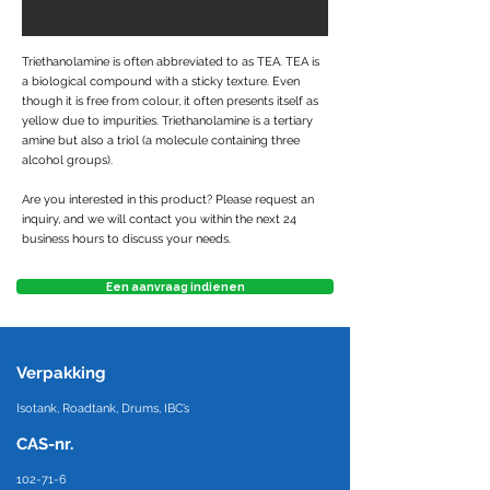
Triethanolamine is often abbreviated to as TEA. TEA is
a biological compound with a sticky texture. Even
though it is free from colour, it often presents itself as
yellow due to impurities. Triethanolamine is a tertiary
amine but also a triol (a molecule containing three
alcohol groups).
Are you interested in this product? Please request an
inquiry, and we will contact you within the next 24
business hours to discuss your needs.
Een aanvraag indienen
Verpakking
Isotank, Roadtank, Drums, IBC’s
CAS-nr.
102-71-6