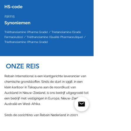
HS-code
292215
Synoniemen
Triëthanolamine (Pharma Grade) / Trietanolamina (Grado
Farmacéutico) / Triéthanolamine (Qualité Pharmaceutique) /
Triethanolamine (Pharma Grade)
ONZE REIS
Rebain International is een klantgerichte leverancier van
chemische grondstoffen. Sinds de start in 1998, in een
klein kantoor in Takapuna aan de noordkust van
Auckland in Nieuw-Zeeland, is ons bedrijf uitgegroeid tot
een bedrijf met vestigingen in Europa, Nieuw-Zeeland,
Australië en West-Afrika.
Sinds de oprichting van Rebain Nederland in 2003
opereren we als een klantgericht bedrijf met een grote
betrokkenheid bij al onze zakenpartners. Als Europese en