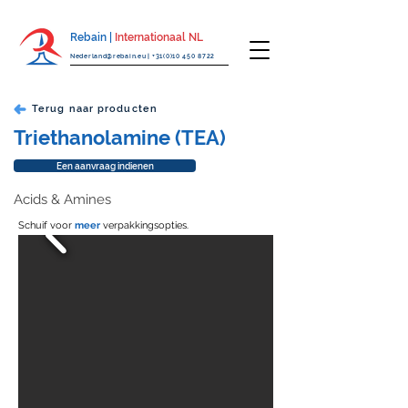
Rebain |
Internationaal NL
Nederland@rebain.eu
|
+31(0)10 450 8722
Terug naar producten
Triethanolamine (TEA)
Een aanvraag indienen
Acids & Amines
Schuif voor
meer
verpakkingsopties.