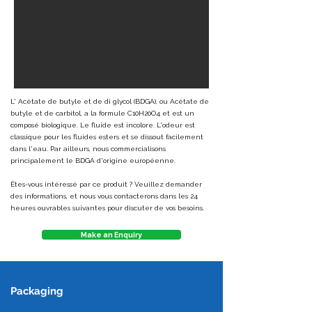
L' Acétate de butyle et de di glycol (BDGA), ou Acétate de
butyle et de carbitol, a la formule C10H20O4 et est un
composé biologique. Le fluide est incolore. L'odeur est
classique pour les fluides esters et se dissout facilement
dans l'eau. Par ailleurs, nous commercialisons
principalement le BDGA d'origine européenne.
Êtes-vous intéressé par ce produit ? Veuillez demander
des informations, et nous vous contacterons dans les 24
heures ouvrables suivantes pour discuter de vos besoins.
Make an Enquiry
Packaging