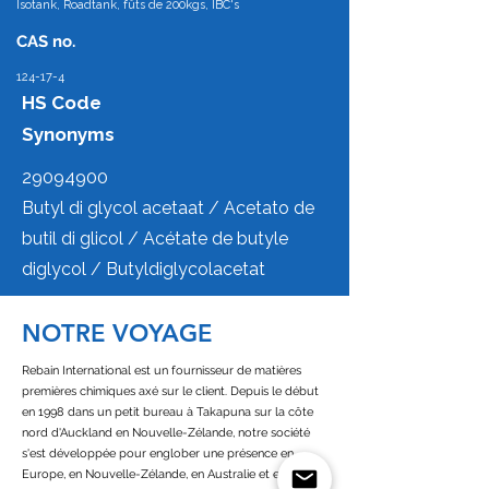
Isotank, Roadtank, fûts de 200kgs, IBC's
CAS no.
124-17-4
HS Code
Synonyms
29094900
Butyl di glycol acetaat / Acetato de
butil di glicol / Acétate de butyle
diglycol / Butyldiglycolacetat
NOTRE VOYAGE
Rebain International est un fournisseur de matières
premières chimiques axé sur le client. Depuis le début
en 1998 dans un petit bureau à Takapuna sur la côte
nord d'Auckland en Nouvelle-Zélande, notre société
s'est développée pour englober une présence en
Europe, en Nouvelle-Zélande, en Australie et en Afrique