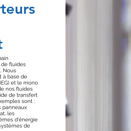
rteurs
t
bain
 de fluides
t. Nous
t à base de
MEG) et le mono
de nos fluides
ide de transfert
emples sont :
es panneaux
at, les
stèmes d'énergie
 systèmes de