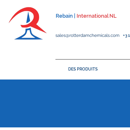
Rebain |
International NL
sales@rotterdamchemicals.com
+3
DES PRODUITS