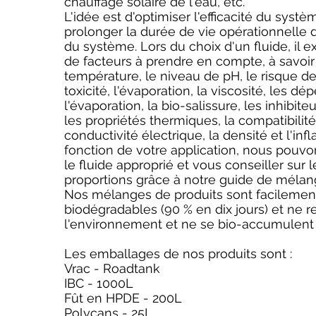
chauffage solaire de l'eau, etc.
L'idée est d'optimiser l'efficacité du systè
prolonger la durée de vie opérationnelle 
du système. Lors du choix d'un fluide, il e
de facteurs à prendre en compte, à savoir 
température, le niveau de pH, le risque de
toxicité, l'évaporation, la viscosité, les dé
l'évaporation, la bio-salissure, les inhibiteu
les propriétés thermiques, la compatibilité,
conductivité électrique, la densité et l'inf
fonction de votre application, nous pouv
le fluide approprié et vous conseiller sur
proportions grâce à notre guide de mélan
Nos mélanges de produits sont facilemen
biodégradables (90 % en dix jours) et ne r
l'environnement et ne se bio-accumulent
Les emballages de nos produits sont :
Vrac - Roadtank
IBC - 1000L
Fût en HPDE - 200L
Polycans - 25L