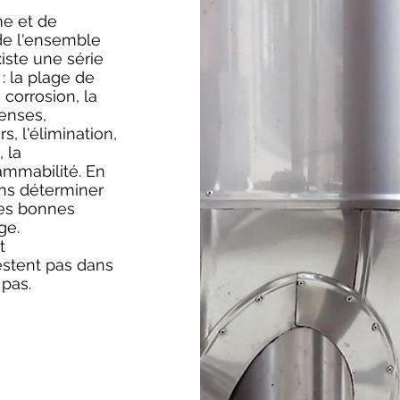
me et de
de l'ensemble
xiste une série
: la plage de
 corrosion, la
penses,
rs, l'élimination,
 la
lammabilité. En
ons déterminer
 les bonnes
ge.
t
estent pas dans
 pas.