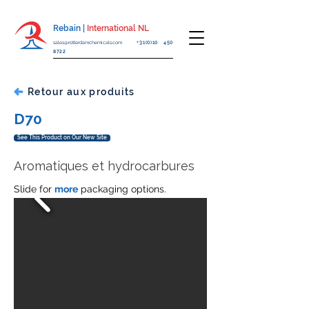
Rebain |
International NL
sales@rotterdamchemicals.com
+31(0)10 450
8722
Retour aux produits
D70
See This Product on Our New Site
Aromatiques et hydrocarbures
Slide for
more
packaging options.