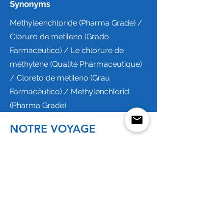
Synonyms
Methyleenchloride (Pharma Grade) /
Cloruro de metileno (Grado
Farmacéutico) / Le chlorure de
méthylène (Qualité Pharmaceutique)
/ Cloreto de metileno (Grau
Farmacêutico) / Methylenchlorid
(Pharma Grade)
NOTRE VOYAGE
Rebain International est un fournisseur de matières
premières chimiques axé sur le client. Depuis le début en
1998 dans un petit bureau à Takapuna sur la côte nord
d'Auckland en Nouvelle-Zélande, notre société s'est
développée pour englober une présence en Europe, en
Nouvelle-Zélande, en Australie et en Afrique de
l'Ouest.
Depuis la création de Rebain Pays-Bas en 2003,
nous fonctionnons comme une entreprise orientée client