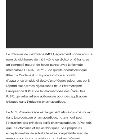
Le chlorure de méthylène (MCL), également connu sous le
nom de dichlorure de méthylène ou dichlorométhane, est
un composé naturel de haute pureté avec la formule
moléculaire CH₂Cl₂. Ce MCL de qualité pharmaceutique
(Pharma Grade) est un liquide incolore et volatil,
d'apparence limpide et doté d'une légère odeur sucrée. Il
répond aux normes rigoureuses de la Pharmacopée
Européenne (EP) et de la Pharmacopée des États-Unis
(USP), garantissant son adéquation pour des applications
critiques dans l'industrie pharmaceutique.
Le MCL Pharma Grade est largement utilisé comme solvant
dans la production pharmaceutique, notamment pour
l'extraction des principes actifs pharmaceutiques (APIs), tels
que les vitamines et les antibiotiques. Ses propriétés
exceptionnelles de solvabilité et sa compatibilité avec de
nombreux solvants organiques en font un élément