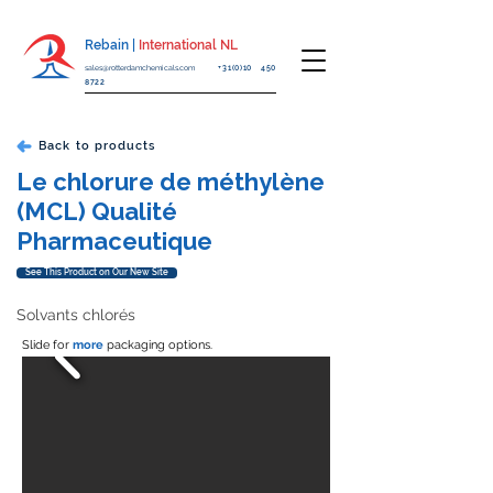
Rebain |
International NL
sales@rotterdamchemicals.com
+31(0)10 450
8722
Back to products
Le chlorure de méthylène
(MCL) Qualité
Pharmaceutique
See This Product on Our New Site
Solvants chlorés
Slide for
more
packaging options.