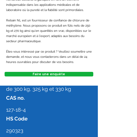
indispensable dans les applications médicales et de
laboratoire où la pureté et la fiabilité sont primordiales.
Rebain NL est un fournisseur de confiance de chlorure de
méthylène. Nous proposons ce produit en fûts nets de 250
kg et 270 kg ainsi qu'en quantités en vrac, disponibles sur le
marché européen et à l'export, adaptés aux besoins du
secteur pharmaceutique.
Êtes-vous intéressé par ce produit ? Veuillez soumettre une
demande, et nous vous contacterons dans un délai de 24
heures ouvrables pour discuter de vos besoins.
Packaging
Faire une enquête
Isotank à chicanes, Roadtank, fûts
de 300 kg, 325 kg et 330 kg
CAS no.
127-18-4
HS Code
290323