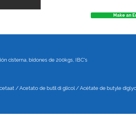
Make an E
ón cisterna, bidones de 200kgs, IBC's
acetaat / Acetato de butil di glicol / Acétate de butyle digly