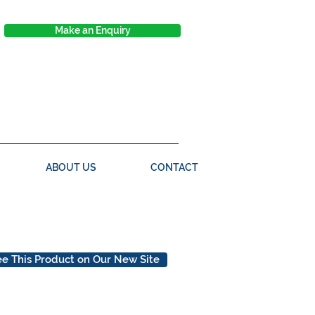
Make an Enquiry
ABOUT US
CONTACT
e This Product on Our New Site