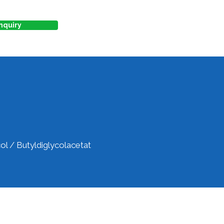
nquiry
col / Butyldiglycolacetat