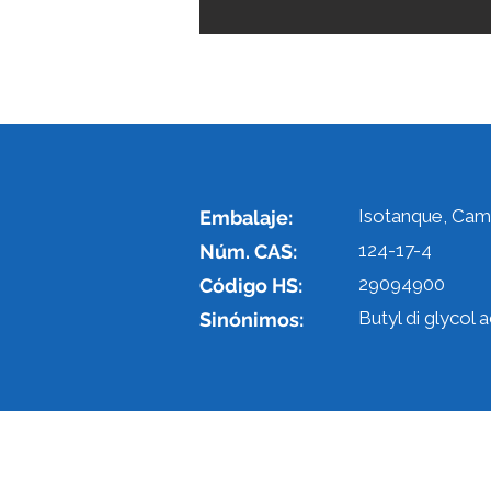
Isotanque, Cami
Embalaje:
124-17-4
Núm. CAS:
29094900
Código HS:
Butyl di glycol 
Sinónimos: