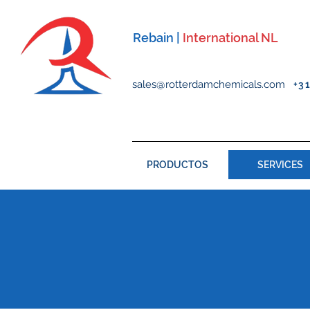
Rebain |
International NL
sales@rotterdamchemicals.com
+3
PRODUCTOS
SERVICES