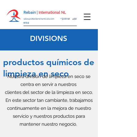
Rebain |
International NL
sales@rotterdamchemicals.com
+31(0)10 450
8722
DIVISIONS
productos químicos de
limpieza en seco
Nuestra división de limpieza en seco se
centra en servir a nuestros
clientes del sector de la limpieza en seco.
En este sector tan cambiante, trabajamos
continuamente en la mejora de nuestro
servicio y nuestros productos para
mantener nuestro negocio.