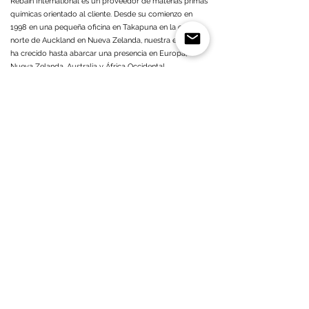
Rebain International es un proveedor de materias primas
químicas orientado al cliente. Desde su comienzo en
1998 en una pequeña oficina en Takapuna en la costa
norte de Auckland en Nueva Zelanda, nuestra empresa
ha crecido hasta abarcar una presencia en Europa,
Nueva Zelanda, Australia y África Occidental.
Desde su establecimiento de Rebain Holanda en 2003,
operamos como una empresa orientada al cliente con
un alto compromiso con todos nuestros socios
comerciales. Como proveedor de productos químicos
europeo y holandés, estamos estrechamente
conectados con todos los productores de productos
químicos (disolventes) en Europa.
Leer más sobre Rebain