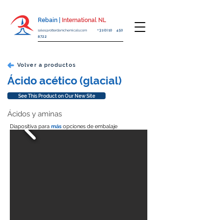
Rebain |
International NL
sales@rotterdamchemicals.com
+31(0)10 450
8722
Volver a productos
Ácido acético (glacial)
See This Product on Our New Site
Ácidos y aminas
Diapositiva para
más
opciones de embalaje