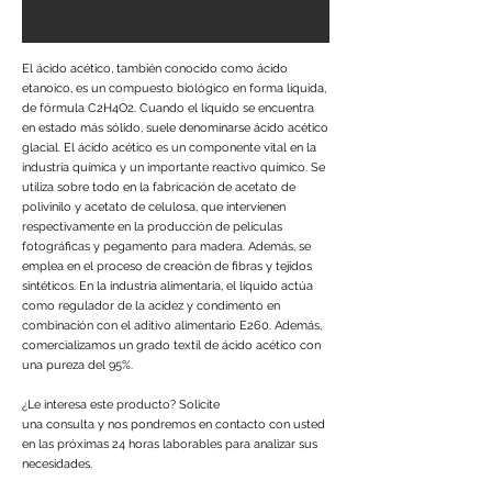
El ácido acético, también conocido como ácido
etanoico, es un compuesto biológico en forma líquida,
de fórmula C2H4O2. Cuando el líquido se encuentra
en estado más sólido, suele denominarse ácido acético
glacial. El ácido acético es un componente vital en la
industria química y un importante reactivo químico. Se
utiliza sobre todo en la fabricación de acetato de
polivinilo y acetato de celulosa, que intervienen
respectivamente en la producción de películas
fotográficas y pegamento para madera. Además, se
emplea en el proceso de creación de fibras y tejidos
sintéticos. En la industria alimentaria, el líquido actúa
como regulador de la acidez y condimento en
combinación con el aditivo alimentario E260. Además,
comercializamos un grado textil de ácido acético con
una pureza del 95%.
¿Le interesa este producto? Solicite
una consulta y nos pondremos en contacto con usted
en las próximas 24 horas laborables para analizar sus
necesidades.