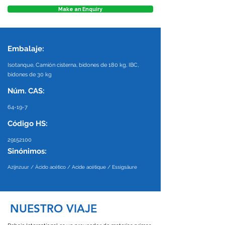
Make an Enquiry
Embalaje:
Isotanque, Camión cisterna, bidones de 180 kg, IBC,
bidones de 30 kg
Núm. CAS:
64-19-7
Código HS:
29152100
Sinónimos:
Azijnzuur / Ácido acético / Acide acétique / Essigsäure
NUESTRO VIAJE