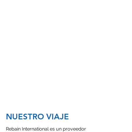
Embalaje:
Bidones o isotanques de 135kgs netos
Núm. CAS:
110-54-3
Código HS:
271012
Sinónimos:
SOLANE HEXANE / Mixed hexane
grade suitable for most extraction
processes /
NUESTRO VIAJE
Rebain International es un proveedor