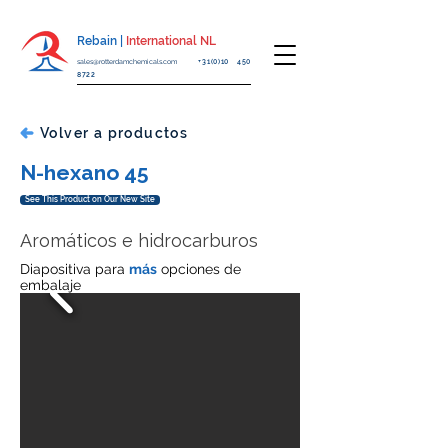
Rebain |
International NL
sales@rotterdamchemicals.com
+31(0)10 450
8722
Volver a productos
N-hexano 45
See This Product on Our New Site
Aromáticos e hidrocarburos
Diapositiva para
más
opciones de
embalaje