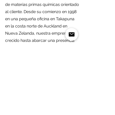
de materias primas químicas orientado
al cliente. Desde su comienzo en 1998
en una pequeña oficina en Takapuna
en la costa norte de Auckland en
Nueva Zelanda, nuestra empresa ha
crecido hasta abarcar una presencia
en Europa, Nueva Zelanda, Australia y
África Occidental.
Desde su establecimiento de Rebain
Holanda en 2003, operamos como
una empresa orientada al cliente con
un alto compromiso con todos
nuestros socios comerciales. Como
proveedor de productos químicos
europeo y holandés, estamos