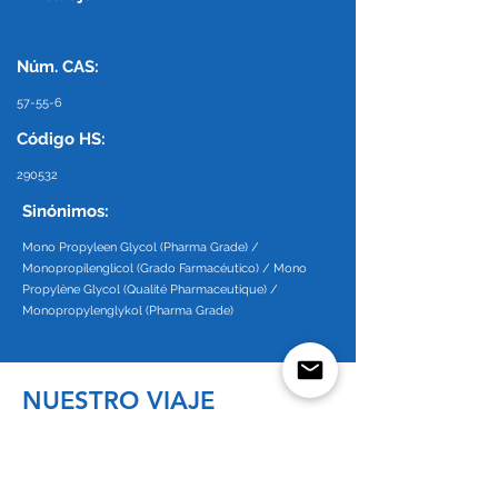
Núm. CAS:
57-55-6
Código HS:
290532
Sinónimos:
Mono Propyleen Glycol (Pharma Grade) /
Monopropilenglicol (Grado Farmacéutico) / Mono
Propylène Glycol (Qualité Pharmaceutique) /
Monopropylenglykol (Pharma Grade)
NUESTRO VIAJE
Rebain International es un proveedor de materias
primas químicas orientado al cliente. Desde su
comienzo en 1998 en una pequeña oficina en Takapuna