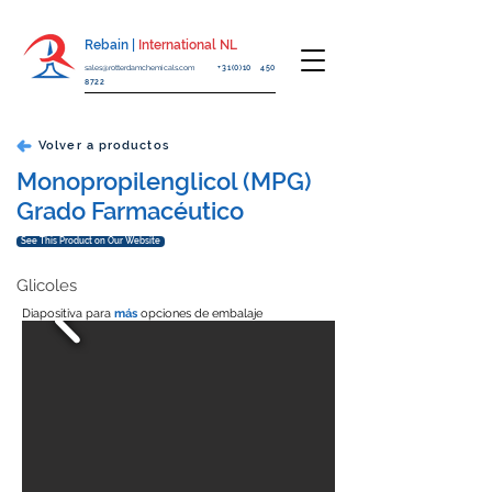
Rebain |
International NL
sales@rotterdamchemicals.com
+31(0)10 450
8722
Volver a productos
Monopropilenglicol (MPG)
Grado Farmacéutico
See This Product on Our Website
Glicoles
Diapositiva para
más
opciones de embalaje