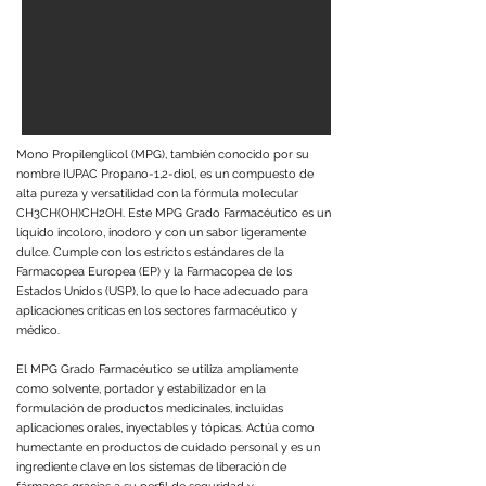
Mono Propilenglicol (MPG), también conocido por su
nombre IUPAC Propano-1,2-diol, es un compuesto de
alta pureza y versatilidad con la fórmula molecular
CH3CH(OH)CH2OH. Este MPG Grado Farmacéutico es un
líquido incoloro, inodoro y con un sabor ligeramente
dulce. Cumple con los estrictos estándares de la
Farmacopea Europea (EP) y la Farmacopea de los
Estados Unidos (USP), lo que lo hace adecuado para
aplicaciones críticas en los sectores farmacéutico y
médico.
El MPG Grado Farmacéutico se utiliza ampliamente
como solvente, portador y estabilizador en la
formulación de productos medicinales, incluidas
aplicaciones orales, inyectables y tópicas. Actúa como
humectante en productos de cuidado personal y es un
ingrediente clave en los sistemas de liberación de