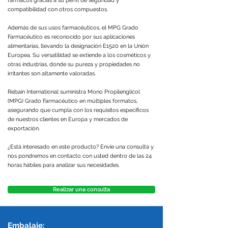
fármacos gracias a su perfil de seguridad y
compatibilidad con otros compuestos.
Además de sus usos farmacéuticos, el MPG Grado
Farmacéutico es reconocido por sus aplicaciones
alimentarias, llevando la designación E1520 en la Unión
Europea. Su versatilidad se extiende a los cosméticos y
otras industrias, donde su pureza y propiedades no
irritantes son altamente valoradas.
Rebain International suministra Mono Propilenglicol
(MPG) Grado Farmacéutico en múltiples formatos,
asegurando que cumpla con los requisitos específicos
de nuestros clientes en Europa y mercados de
exportación.
¿Está interesado en este producto? Envíe una consulta y
nos pondremos en contacto con usted dentro de las 24
horas hábiles para analizar sus necesidades.
Realizar una consulta
Embalaje: