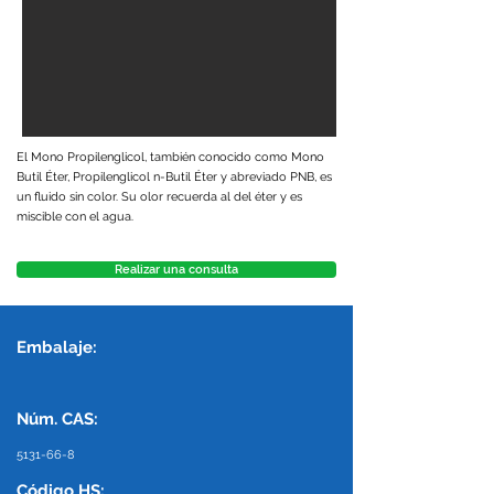
El Mono Propilenglicol, también conocido como Mono
Butil Éter, Propilenglicol n-Butil Éter y abreviado PNB, es
un fluido sin color. Su olor recuerda al del éter y es
miscible con el agua.
Realizar una consulta
Embalaje:
Núm. CAS:
5131-66-8
Código HS: