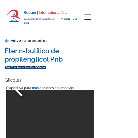
Rebain |
International NL
sales@rotterdamchemicals.com
+31(0)10 450
8722
Volver a productos
Éter n-butílico de
propilenglicol Pnb
See This Product on Our Website
Glicoles
Diapositiva para
más
opciones de embalaje