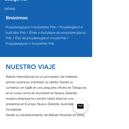
290949
Sinónimos:
Propyleenglycol n-butylether Pnb / Propilenglicol n-
butil éter Pnb / Éther n-butylique de propylène glycol
Pnb / Éter de propilenoglicol n-butil Pnb /
Propylenglykol n-butylether Pnb
NUESTRO VIAJE
Rebain International es un proveedor de materias
primas químicas orientado al cliente. Desde su
comienzo en 1998 en una pequeña oficina en Takapuna
en la costa norte de Auckland en Nueva Zelanda,
nuestra empresa ha crecido hasta abarcar una
presencia en Europa, Nueva Zelanda, Australia y África
Occidental.
Desde su establecimiento de Rebain Holanda en 2003,
operamos como una empresa orientada al cliente con
un alto compromiso con todos nuestros socios